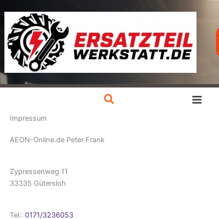
Zum
Inhalt
springen
Impressum
AEON-Online.de Peter Frank
Zypressenweg 11
33335 Gütersloh
Tel.:
0171/3236053