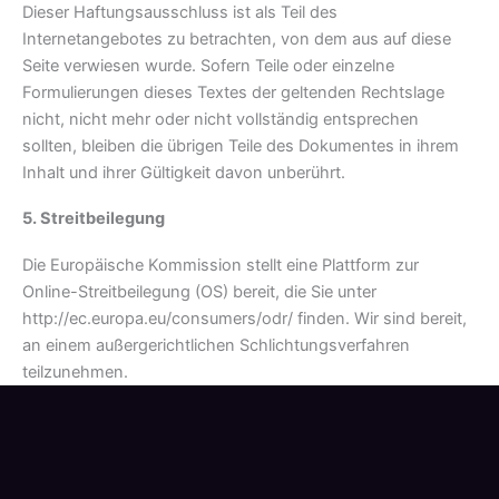
Dieser Haftungsausschluss ist als Teil des
Internetangebotes zu betrachten, von dem aus auf diese
Seite verwiesen wurde. Sofern Teile oder einzelne
Formulierungen dieses Textes der geltenden Rechtslage
nicht, nicht mehr oder nicht vollständig entsprechen
sollten, bleiben die übrigen Teile des Dokumentes in ihrem
Inhalt und ihrer Gültigkeit davon unberührt.
5. Streitbeilegung
Die Europäische Kommission stellt eine Plattform zur
Online-Streitbeilegung (OS) bereit, die Sie unter
http://ec.europa.eu/consumers/odr/ finden. Wir sind bereit,
an einem außergerichtlichen Schlichtungsverfahren
teilzunehmen.