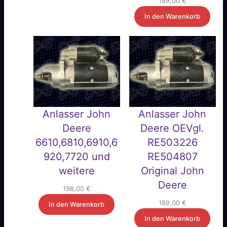
189,00
€
In den Warenkorb
Anlasser John
Anlasser John
Deere
Deere OEVgl.
6610,6810,6910,6
RE503226
920,7720 und
RE504807
weitere
Original John
Deere
198,00
€
189,00
€
In den Warenkorb
In den Warenkorb