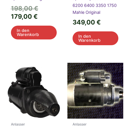
6200 6400 3350 1750
Ursprünglicher
198,00
€
Mahle Original
Aktueller
Preis
179,00
€
349,00
€
Preis
war:
In den
ist:
198,00 €
Warenkorb
In den
179,00 €.
Warenkorb
Anlasser
Anlasser