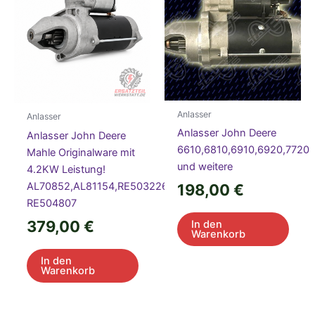
Anlasser
Anlasser
Anlasser John Deere
Anlasser John Deere
6610,6810,6910,6920,7720
Mahle Originalware mit
und weitere
4.2KW Leistung!
AL70852,AL81154,RE503226,
198,00
€
RE504807
379,00
€
In den
Warenkorb
In den
Warenkorb