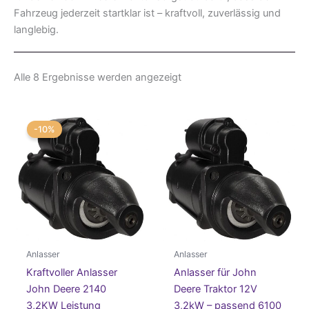
Fahrzeug jederzeit startklar ist – kraftvoll, zuverlässig und
langlebig.
Nach
Alle 8 Ergebnisse werden angezeigt
Aktualität
sortiert
-10%
Anlasser
Anlasser
Kraftvoller Anlasser
Anlasser für John
John Deere 2140
Deere Traktor 12V
3,2KW Leistung
3,2kW – passend 6100